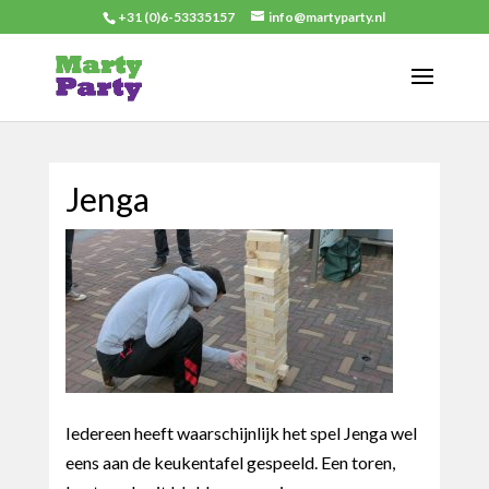
+31 (0)6-53335157
info@martyparty.nl
Jenga
Iedereen heeft waarschijnlijk het spel Jenga wel
eens aan de keukentafel gespeeld. Een toren,