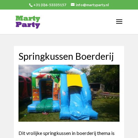
+31 (0)6-53335157
info@martyparty.nl
Springkussen Boerderij
Dit vrolijke springkussen in boerderij thema is