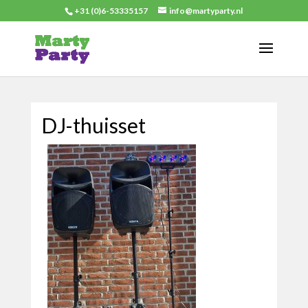
+31 (0)6-53335157
info@martyparty.nl
DJ-thuisset