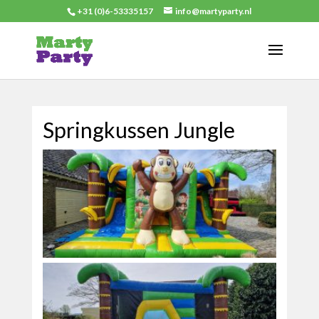
+31 (0)6-53335157
info@martyparty.nl
Springkussen Jungle